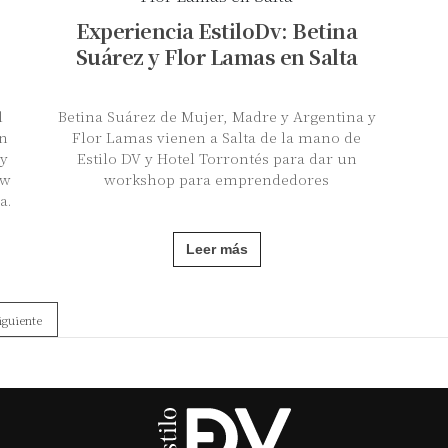
Experiencia EstiloDv: Betina
Suárez y Flor Lamas en Salta
l
Betina Suárez de Mujer, Madre y Argentina y
on
Flor Lamas vienen a Salta de la mano de
 y
Estilo DV y Hotel Torrontés para dar un
ow
workshop para emprendedores
a.
Leer más
iguiente