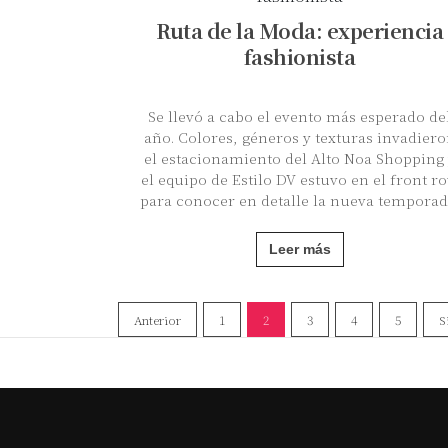
Ruta de la Moda: experiencia
fashionista
Se llevó a cabo el evento más esperado de
año. Colores, géneros y texturas invadier
el estacionamiento del Alto Noa Shopping
el equipo de Estilo DV estuvo en el front r
para conocer en detalle la nueva temporad
Leer más
Anterior
1
2
3
4
5
S