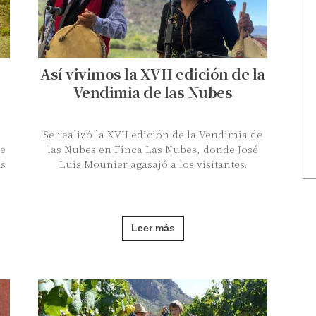
Así vivimos la XVII edición de la
Vendimia de las Nubes
Se realizó la XVII edición de la Vendimia de
e
las Nubes en Finca Las Nubes, donde José
s
Luis Mounier agasajó a los visitantes.
,
Leer más