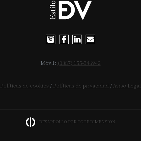
Móvil:
(0387) 155-346942
Políticas de cookies
/
Políticas de privacidad
/
Aviso Legal
DESARROLLO POR CODE DIMENSION