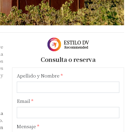
ve
na
Consulta o reserva
os
es
 y
Apellido y Nombre
Email
na
o.
Mensaje
on