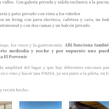
valles. Con galería privada y salida exclusiva a la piscin
ría y patio privado con vista a los viñedos
on un living con pava electrica, cafetera y cava, un ba
atrimonial y con dos camas y un balcón privado.
isaje, los vinos y la gastronomía.
Allí funciona tambi
erto mediodía y noche y por supuesto uno pue
a El Porvenir
a amplitud del lugar y que hay diferentes rincones pa
rico vino y hacer una PAUSA, ya sea junto a la pileta, en l
 y recién hecho.