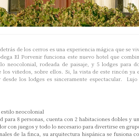
l detrás de los cerros es una experiencia mágica que se vi
Bodega El Porvenir funciona este nuevo hotel que combi
ilo neocolonial, rodeada de paisaje, y 5 lodges para d
os viñedos, sobre ellos. Si, la vista de este rincón ya 
 desde los lodges es sinceramente espectacular. Lujo
 estilo neocolonial
 para 8 personas, cuenta con 2 habitaciones dobles y u
or con juegos y todo lo necesario para divertirse en grup
ales de la finca, su arquitectura hispánica se fusiona c