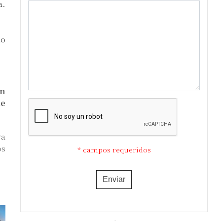
a.
ño
én
de
ra
os
* campos requeridos
Enviar