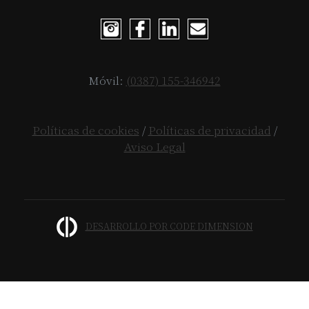
Móvil:
(0387) 155-346942
Políticas de cookies
/
Políticas de privacidad
/
Aviso Legal
DESARROLLO POR CODE DIMENSION