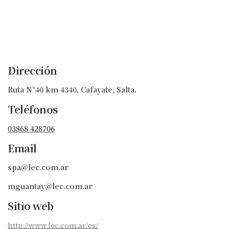
Dirección
Ruta N°40 km 4340, Cafayate, Salta.
Teléfonos
03868 428706
Email
spa@lec.com.ar
mguantay@lec.com.ar
Sitio web
http://www.lec.com.ar/es/