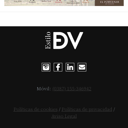
Móvil:
(0387) 155-346942
Políticas de cookies
/
Políticas de privacidad
/
Aviso Legal