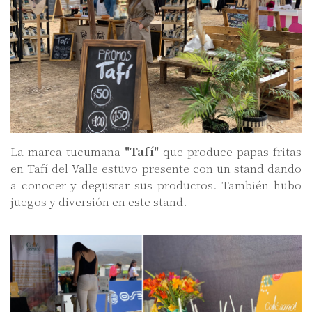
La marca tucumana
"Tafí"
que produce papas fritas
en Tafí del Valle estuvo presente con un stand dando
a conocer y degustar sus productos. También hubo
juegos y diversión en este stand.